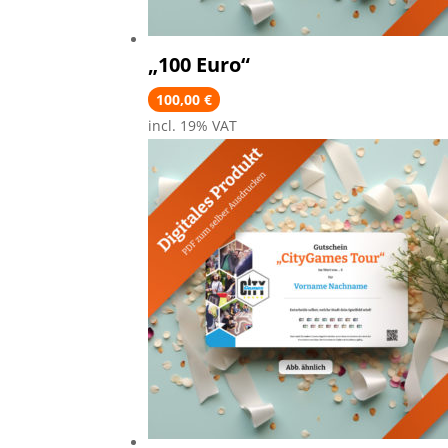
„100 Euro“
100,00
€
incl. 19% VAT