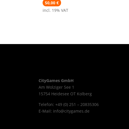
50,00
€
incl. 19% VAT
CityGames GmbH
Am Wolziger See 1
15754 Heidesee OT Kolberg
Telefon: +49 (0) 251 – 20835306
E-Mail: info@citygames.de