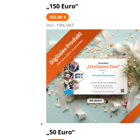
„150 Euro“
150,00
€
incl. 19% VAT
„50 Euro“